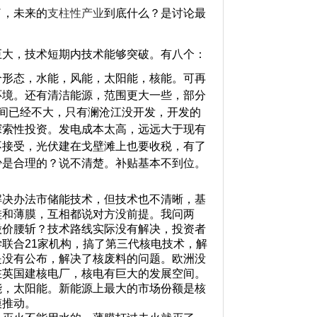
了，未来的
支柱性产业
到底什么？是讨论最
大，技术短期内技术能够突破。有八个：
形态，水能，风能，太阳能，核能。可再
环境。还有清洁能源，范围更大一些，部分
间已经不大，只有澜沧江没开发，开发的
探索性投资。发电成本太高，远远大于现有
不接受，光伏建在戈壁滩上也要收税，有了
少是合理的？说不清楚。补贴基本不到位。
。
决办法市储能技术，但技术也不清晰，基
硅和薄膜，互相都说对方没前提。我问两
股价腰斩？技术路线实际没有解决，投资者
联合21家机构，搞了第三代核电技术，解
是没有公布，解决了核废料的问题。欧洲没
在英国建核电厂，核电有巨大的发展空间。
能，太阳能。新能源上最大的市场份额是核
模推动。