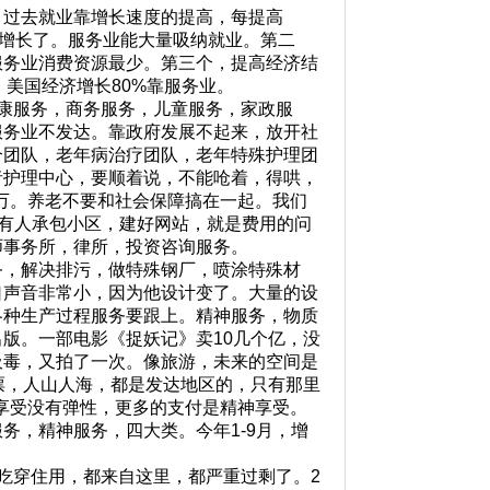
过去就业靠增长速度的提高，每提高
度增长了。服务业能大量吸纳就业。第二
服务业消费资源最少。第三个，提高经济结
美国经济增长80%靠服务业。
康服务，商务服务，儿童服务，家政服
服务业不发达。靠政府发展不起来，放开社
个团队，老年病治疗团队，老年特殊护理团
者护理中心，要顺着说，不能呛着，得哄，
万。养老不要和社会保障搞在一起。我们
。有人承包小区，建好网站，就是费用的问
师事务所，律所，投资咨询服务。
，解决排污，做特殊钢厂，喷涂特殊材
口声音非常小，因为他设计变了。大量的设
各种生产过程服务要跟上。精神服务，物质
版。一部电影《捉妖记》卖10几个亿，没
吸毒，又拍了一次。像旅游，未来的空间是
票，人山人海，都是发达地区的，只有那里
质享受没有弹性，更多的支付是精神享受。
务，精神服务，四大类。今年1-9月，增
吃穿住用，都来自这里，都严重过剩了。2