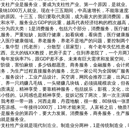
支柱产业是服务业，要成为支柱性产业。第一个原因，是就业。
能吸纳1000万人就业。现在十三五期间，中高速增长，不能靠速
源的原因。十三五，我们要取代美国，成为最大的资源消费国，
次和水平。服务业占GDP的比重，越高代表经济结构的档次越高，
分为四大类：1是消费服务，包括六个部分，消费服务，医疗健
息服务。严重短缺，如医疗健康，如看病难，看病贵，医疗健康
进入医疗健康领域。养老服务，养老不是地产的问题，要控制两
本，集中型（托老所），分散型（居家型）。有个老年失忆性患
东西。北大的钱XX教授，把房子卖了，住到养老院了，一个月两
病，每年发病率7%，跟GDP差不多。未来有巨大需求和发展空间
产阶级，害怕麻烦，多少钱都愿意。商务服务，金融服务，会计
务，为生产过程直接服务的服务，北京一家公司为全国钢厂服务
计，服务设计，工业产品设计。买空调，网民会推荐三菱，出风
了。养一只鸡赚几毛钱，一头猪赚几块钱，必须搞规模农业，但
物质满足，精神享受，要靠精神服务，包括娱乐，影视，文化，出
惊小怪的。认同感也是精神享受。捉妖记投了两次，第一次主演
。我考察一带一路，河西走廊，丹霞地貌，很一般，80块钱一张
苍凉感。一年接待1000万，13年才能来完。人富裕之后，物
务是服务业的第四个，要大力发展。消费服务，商务服务，生产服
的就是服务业。
支柱性产业就是现代
制造业
。制造业分两种，1是传统制造业，