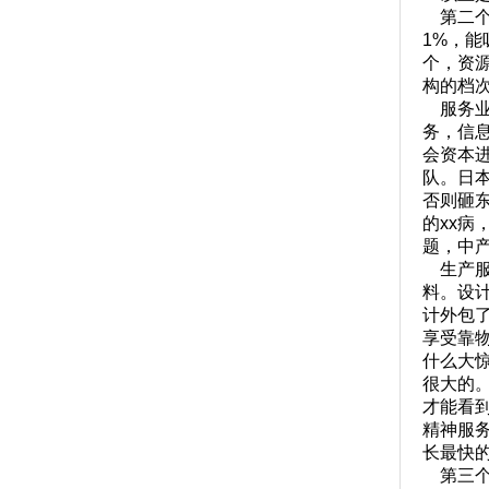
第二个
1%，
个，资
构的档
服务业
务，信
会资本
队。日
否则砸
的xx
题，中
生产服
料。设
计外包
享受靠
什么大
很大的
才能看到
精神服
长最快
第三个