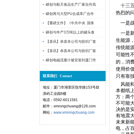
嵘创与航天食品生产厂家合作高
十三
热烈的
嵘创再与大型PU合成革厂合作
一是战
【重磅文件】《中共中央 国务
嵘创与年产3万吨以上的罐头食
一是新
生能源
【喜讯】恭喜本公司与纺织厂签
传统能
【喜讯】恭喜本公司与纺织厂签
可能性
嵘创电磁流量计被安装到厦门市
的，消
使用价
只有靠
联系我们 Contact
风能和
地址：厦门市湖里区悦华路153号鼓
本都纸
浪屿工业园6楼
方：两
电话：0592-6011581
不可能
邮件：xmrongchuang@126.com
决的是
网站：
www.xmrongchuang.com
有地震
未来新
电，占