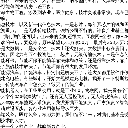
材料。未来的需求巨大。石墨烯，纳米型的材料。天津爆炸案，
来可能薄到酒店房卡差不多。
命生物工程。涉及到农业，医疗健康，技术突破非常快。现在已
肿瘤。
息技术，以及新一代信息技术。一是芯片，每年买芯片的钱和国
投资重点。二是无线传输技术。铁塔公司不行的。许多产业基金
+，我们做的还可以，但未来的空间还很大。互联网+金融，像P2
欢的书店，要众筹，原来希望1人1万凑50万，最后有253人
一是大数据，二是安全性，技术上还没解决。大数据中心在贵阳
投资。因此共有五个投资热点，芯片，无线传输技术，三是信息
能环保。节能环保不能简单靠法律和政策，还是得靠技术，靠产
决了脱硫技术解决了。节能环保有很大的发展环境。
能源汽车。传统汽车，排污问题解决不了，连大众都用软件作假
须建充电桩。有些城市，开始大规模建充电桩。我开了一下特斯
是，传统汽车产业怎么办？毁灭了传统产业。
能机器人，在工业里使用，就是工业4.0，物联网。我去看有个
个人拿个pad指挥就行了。还有无人遥控飞机，无人驾驶汽车。
无人驾驶汽车撞死人谁负责，我没开我不能负责，厂家负责？智
，请后退五步。各行业应用领域需求巨大。
端装备。医疗装备，核磁共振，我们造不出来，对我们基本是拢
利技术的人才。
第一个支柱产业，战略新兴产业。