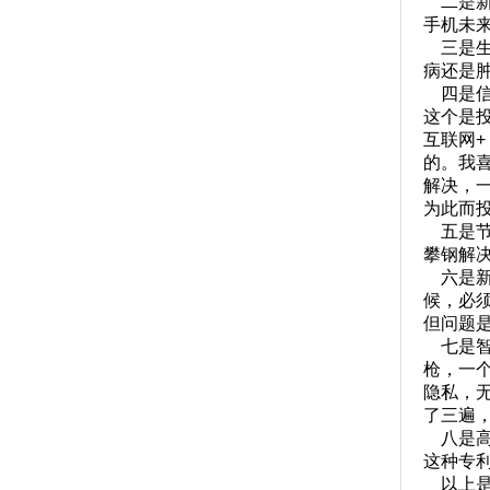
二是新
手机未
三是生
病还是
四是信
这个是
互联网
的。我喜
解决，
为此而
五是节
攀钢解
六是新
候，必
但问题
七是智
枪，一
隐私，
了三遍
八是高
这种专
以上是