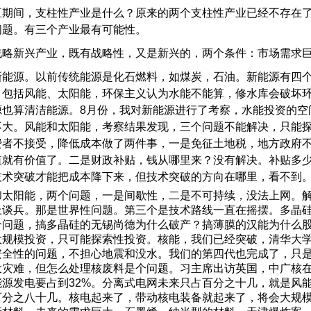
五
期间，支柱性产业是什么？原来的两个支柱性产业已经不存在
问题。有三个产业最有可能性。
略新兴产业，既有战略性，又是新兴的，两个条件：市场需求巨
能源。以前传统能源是化石燃料，如煤炭，石油。新能源有四个
，包括风能、太阳能，环保主义认为水能不能算，修水库会破坏
源也算清洁能源。8月份，我对新能源进行了考察，水能投资的空
不大。风能和太阳能，考察结果发现，三个问题不能解决，只能
费者不接受，降低成本做了两件事，一是免征土地税，地方政府
值就有价值了。二是财政补贴，钱从哪里来？没有解决。补贴多
技术突破才能把成本降下来，但技术突破的方向在哪里，看不到
太阳能，两个问题，一是间歇性，二是不可持续，没法上网。解
上谈兵。那是世界性问题。第三个是技术路线一直在摇摆。多晶
个问题，搞多晶硅的无锡尚德为什么破产？搞薄膜的汉能为什么
大规模投资，只可能探索性投资。
核能，我们已经突破，清华大学
安全性的问题，不担心地震和没水。我们的第四代也完成了，只
大灾难，但怎么处理核废料是个问题。习主席出访英国，中广核
能源发电要占到32%。分离式电网未来只占百分之十几，就是风
百分之八十几。核电起来了，带动核电装备就起来了，将会大规