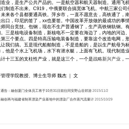
制造业，是生产公共产品的。一是航空器和航天器制造。通用飞
我们制造不出来。C919，中俄要联合搞宽体飞机。中航三家公
，未来各个县都要通高铁。萍乡市，一直不愿意去，高铁通了，南
铁出口，印尼的签了，xx也要签。中国改革开放做的最成功的事
老师同台竞技。包钢，现在不生产普通钢了，生产高铁钢轨钢。
们。三是核电设备制造，新核电不一定要在海边了，内地的河边
是第三个要点。四是特高压输电装备制造，要靠这个改造电网，形成
也让我们搞。五是现代船舶制造，不是造船的，是以生产航母为
力，他是个水上飞机场，水下有潜水艇，上面有飞机。现代制造
计十三五的支柱性产业，就是这三个，一个是
战略新兴产业
，
清
管理学院教授、博士生导师 魏杰 ｜ 文
：
通告：融创厦门全体员工将于10月31日前往同安野山谷郊游
2015/11/2
：
融创再与福建省制革漂染产业基地中的漂染厂合作蒸汽流量计
2015/10/29