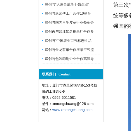
第三次
嵘创与“人造合成革十强企业”
嵘创与康师傅工厂合作10多台
统等多
嵘创与国内再生皮革行业领军企
强国的
嵘创再与晋江知名糖果厂合作多
嵘创与“中国农业百强标志性品
嵘创与金龙客车合作压缩空气流
嵘创与包装印刷企业合作高温导
联系我们 Contact
地址：厦门市湖里区悦华路153号鼓
浪屿工业园6楼
电话：0592-6011581
邮件：xmrongchuang@126.com
网站：
www.xmrongchuang.com