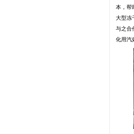
本，帮
大型冻
与之合
化用汽