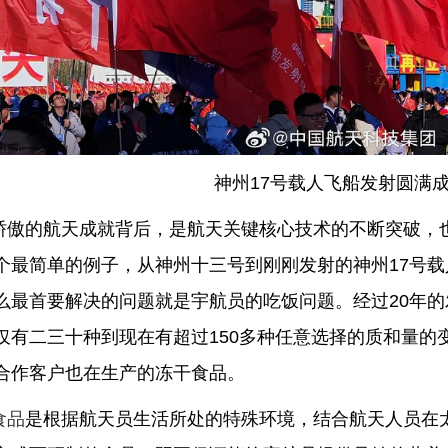
神州
17
号载人飞船发射圆满
骄傲的航天成就背后，是航天关键核心技术的不断突破，
个最简单的例子，从神州十三号到刚刚发射的神州
17
号载
么最首要解决的问题就是宇航员的吃饭问题。经过
20
年的
仅有二三十种到现在有超过
150
多种任意选择的质和量的
合作客户也在生产的冻干食品。
食品
是根据航天员生活所处的特殊环境，结合航天人员在