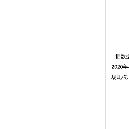
据数
202
场规模