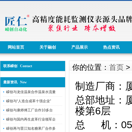
网站首页
关于融创
产品展示
热点资讯
你的位置：
首页
联系嵘创 Contact
最新资讯 New
制造厂商
：
嵘创与龙佳温泉合作温泉水流量
总部地址：厦
嵘创与“人造合成革十强企业”
楼第
6层
嵘创与康师傅工厂合作10多台
嵘创与国内再生皮革行业领军企
总 机
：05
嵘创再与晋江知名糖果厂合作多