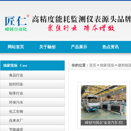
网站首页
关于融创
产品展示
热点资讯
你的位置：
首页
>
独家现场
>
建材能
独家现场 Case
食品行业
纺织印染
制革行业
环保污水
化工生物
自来水厂
嵘创与国企“金龙汽车 [0]
节能减排