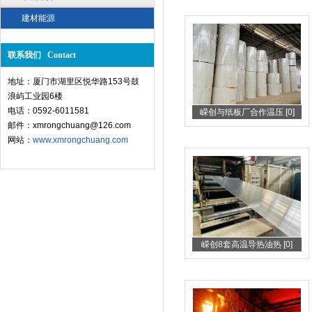
建材能源
联系我们 Contact
地址：厦门市湖里区悦华路153号鼓
浪屿工业园6楼
电话：0592-6011581
嵘创与纸板厂合作温压 [0]
邮件：xmrongchuang@126.com
网站：
www.xmrongchuang.com
嵘创8套高温导热油热 [0]