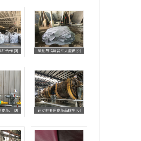
合作 [0]
融创与福建晋江大型皮 [0]
革厂 [0]
运动鞋专用皮革品牌生 [0]