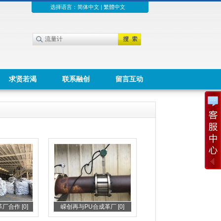
选择语言：
简体中文
|
繁體中文
求贤若渴
联系融创
留言互动
合作 [0]
嵘创再与PU合成革厂 [0]