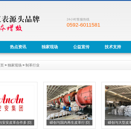
24小时客服热线
0592-6011581
热点资讯
独家现场
公益宣传
技术支持
首页
>
独家现场
>
制革行业
安安皮革合作多 [0]
嵘创与国内再生皮革行 [0]
嵘创与大型皮革厂