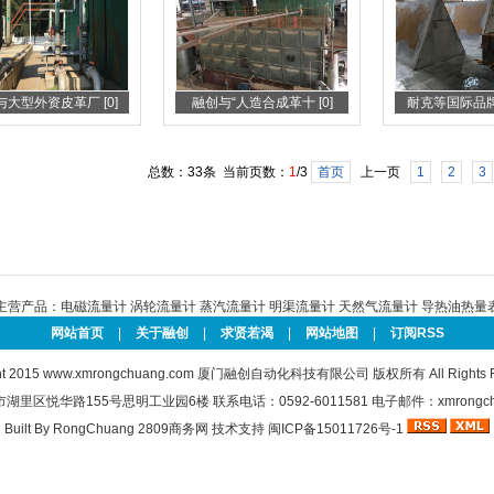
大型外资皮革厂 [0]
融创与“人造合成革十 [0]
耐克等国际品牌皮
总数：33条 当前页数：
1
/3
首页
上一页
1
2
3
主营产品：
电磁流量计
涡轮流量计
蒸汽流量计
明渠流量计
天然气流量计
导热油热量
网站首页
|
关于融创
|
求贤若渴
|
网站地图
|
订阅RSS
ht 2015
www.xmrongchuang.com
厦门融创自动化科技有限公司 版权所有 All Rights Re
里区悦华路155号思明工业园6楼 联系电话：0592-6011581 电子邮件：xmrongchua
Built By
RongChuang
2809商务网
技术支持
闽ICP备15011726号-1