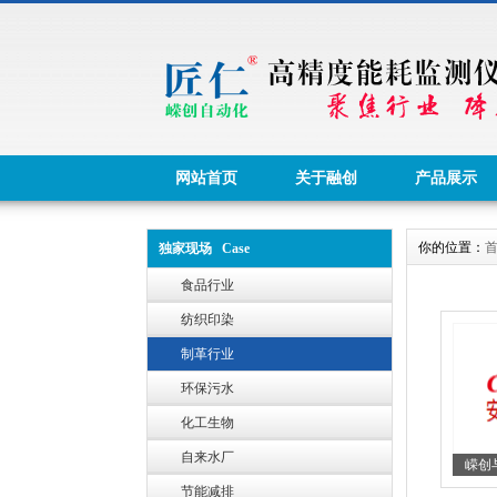
网站首页
关于融创
产品展示
你的位置：
独家现场 Case
食品行业
纺织印染
制革行业
环保污水
化工生物
自来水厂
嵘创与
节能减排