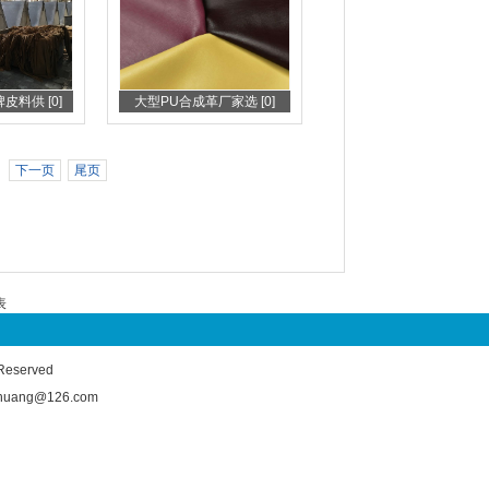
料供 [0]
大型PU合成革厂家选 [0]
下一页
尾页
表
served
ng@126.com