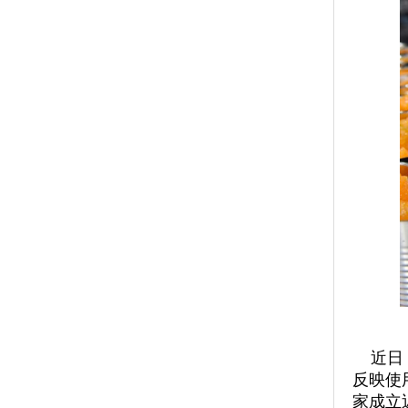
近日，
反映使
家成立