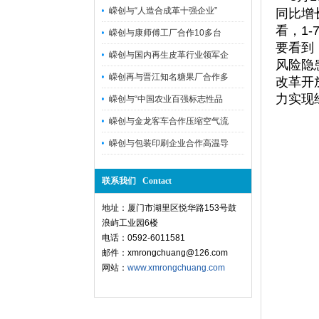
嵘创与“人造合成革十强企业”
同比增
看，1
嵘创与康师傅工厂合作10多台
要看到
嵘创与国内再生皮革行业领军企
风险隐
嵘创再与晋江知名糖果厂合作多
改革开
力实现
嵘创与“中国农业百强标志性品
嵘创与金龙客车合作压缩空气流
嵘创与包装印刷企业合作高温导
联系我们 Contact
地址：厦门市湖里区悦华路153号鼓
浪屿工业园6楼
电话：0592-6011581
邮件：xmrongchuang@126.com
网站：
www.xmrongchuang.com