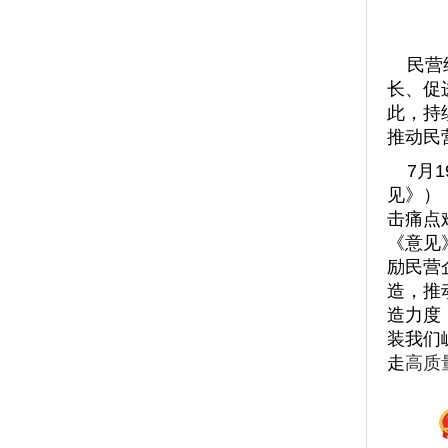
民营经
长、促
此，持
推动民
7
月
1
见》）
击痛点
《意见
励民营
造，推
造力度
装我们
走
高质