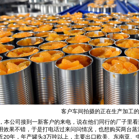
客户车间拍摄的正在生产加工
本公司接到一新客户的来电，说在他们同行的厂子里看
用效果不错，于是打电话过来问问情况，也想购买两台蒸
近
20
年，年产罐头
3
万吨以上，主要出口欧美、东南亚、