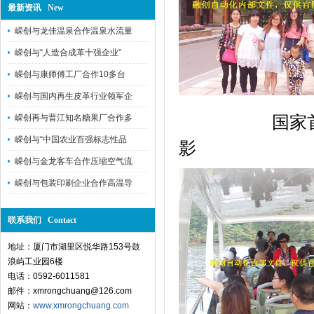
最新资讯 New
嵘创与龙佳温泉合作温泉水流量
嵘创与“人造合成革十强企业”
嵘创与康师傅工厂合作10多台
嵘创与国内再生皮革行业领军企
国家
嵘创再与晋江知名糖果厂合作多
嵘创与“中国农业百强标志性品
影 游览
嵘创与金龙客车合作压缩空气流
嵘创与包装印刷企业合作高温导
联系我们 Contact
地址：厦门市湖里区悦华路153号鼓
浪屿工业园6楼
电话：0592-6011581
邮件：xmrongchuang@126.com
网站：
www.xmrongchuang.com