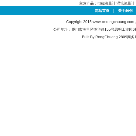
主营产品：
电磁流量计
涡轮流量计
网站首页
|
关于融创
Copyright 2015
www.xmrongchuang.com
公司地址：厦门市湖里区悦华路155号思明工业园6楼 联系电
Built By
RongChuang
2809商务